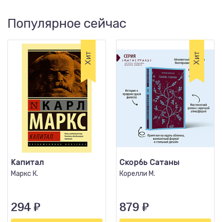
Популярное сейчас
Капитал
Скорбь Сатаны
Маркс К.
Корелли М.
294
₽
879
₽