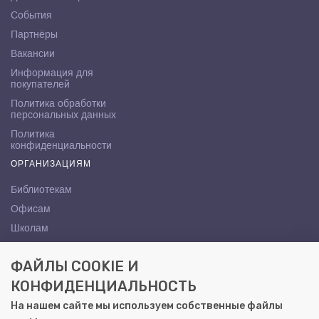
События
Партнёры
Вакансии
Информация для
покупателей
Политика обработки
персональных данных
Политика
конфиденциальности
ОРГАНИЗАЦИЯМ
Библиотекам
Офисам
Школам
ВУЗам
ФАЙЛЫ COOKIE И
КОНТАКТЫ
КОНФИДЕНЦИАЛЬНОСТЬ
Саратов, ул. Осипова, 10А
На нашем сайте мы используем собственные файлы
+7 (8452) 72-65-65