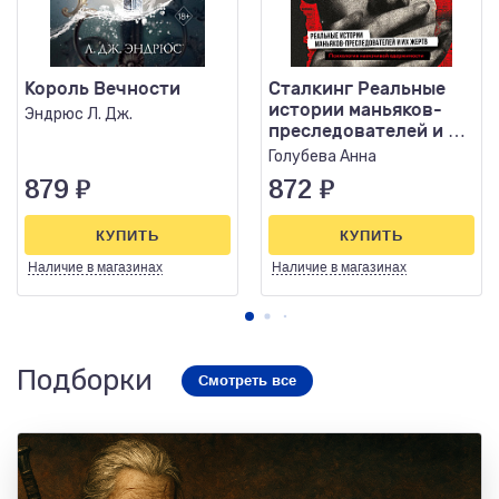
Король Вечности
Сталкинг Реальные
истории маньяков-
Эндрюс Л. Дж.
преследователей и их
жертв Психология..
Голубева Анна
879
₽
872
₽
КУПИТЬ
КУПИТЬ
Наличие
в магазинах
Наличие
в магазинах
Подборки
Смотреть все