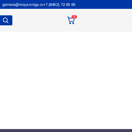
gemera@moya-kniga.ru
+7 (8452) 72 65 65
0