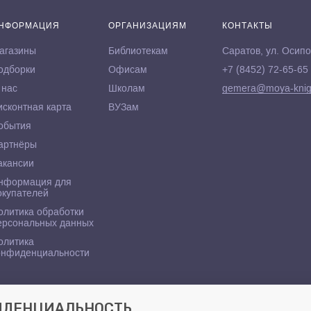
НФОРМАЦИЯ
ОРГАНИЗАЦИЯМ
КОНТАКТЫ
агазины
Библиотекам
Саратов, ул. Осипо
одборки
Офисам
+7 (8452) 72-65-65
 нас
Школам
gemera@moya-knig
исконтная карта
ВУЗам
обытия
артнёры
акансии
нформация для
окупателей
олитика обработки
ерсональных данных
олитика
онфиденциальности
ФИДЕНЦИАЛЬНОСТЬ