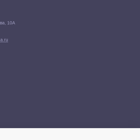
ва, 10А
a.ru