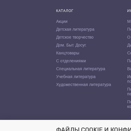
КАТАЛОГ
И
Акции
М
Детская литература
П
Детское творчество
О
Дом. Быт. Досуг.
Д
Канцтовары
С
С отделениями
П
Специальная литература
В
Учебная литература
И
п
Художественная литература
П
п
П
к
ФАЙЛЫ COOKIE И КОН