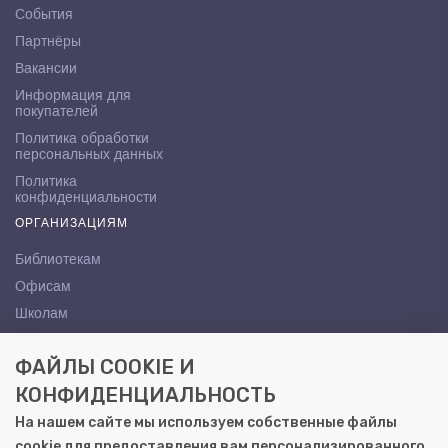
События
Партнёры
Вакансии
Информация для
покупателей
Политика обработки
персональных данных
Политика
конфиденциальности
ОРГАНИЗАЦИЯМ
Библиотекам
Офисам
Школам
ВУЗам
ФАЙЛЫ COOKIE И
КОНТАКТЫ
КОНФИДЕНЦИАЛЬНОСТЬ
Саратов, ул. Осипова, 10А
На нашем сайте мы используем собственные файлы
+7 (8452) 72-65-65
cookie для предоставления вам персонализированного