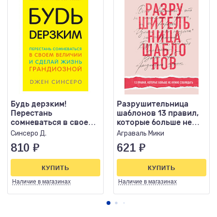
Будь дерзким!
Разрушительница
Перестань
шаблонов 13 правил,
сомневаться в своем
которые больше не
величии и сделай
нужно соблюдать
Синсеро Д.
Аграваль Мики
жизнь грандиозной
810
₽
621
₽
КУПИТЬ
КУПИТЬ
Наличие
в магазинах
Наличие
в магазинах