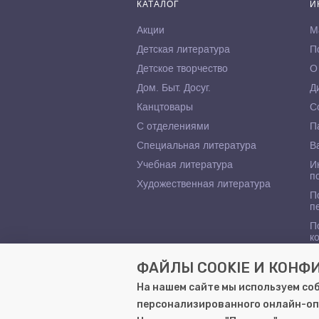
КАТАЛОГ
И
Акции
М
Детская литература
П
Детское творчество
О
Дом. Быт. Досуг.
Д
Канцтовары
С
С отделениями
П
Специальная литература
В
Учебная литература
И
п
Художественная литература
П
п
П
к
ФАЙЛЫ COOKIE И КОН
На нашем сайте мы используем со
персонализированного онлайн-оп
© 2000–2026, ООО «Гемера-Плюс»