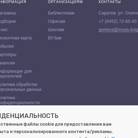
НФОРМАЦИЯ
ОРГАНИЗАЦИЯМ
КОНТАКТЫ
агазины
Библиотекам
Саратов, ул. Осипо
одборки
Офисам
+7 (8452) 72-65-65
 нас
Школам
gemera@moya-knig
исконтная карта
ВУЗам
обытия
артнёры
акансии
нформация для
окупателей
олитика обработки
ерсональных данных
олитика
онфиденциальности
ФИДЕНЦИАЛЬНОСТЬ
бственные файлы cookie для предоставления вам
ыта и персонализированного контента/рекламы.