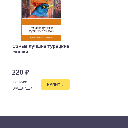
Самые лучшие турецкие
Финансист Уровень
сказки
Драйзер Т.
220
₽
199
₽
Наличие
Наличие
КУПИТЬ
КУПИ
в магазинах
в магазинах