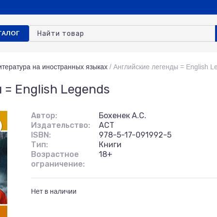
ТАЛОГ
итература на иностранных языках
/
Английские легенды = English L
= English Legends
Автор:
Бохенек А.С.
Издательство:
АСТ
ISBN:
978-5-17-091992-5
Тип:
Книги
Возрастное
18+
ограничение:
Нет в наличии