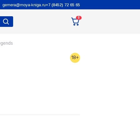
gemera@moya-kniga.ru
+7 (8452) 72 65 65
0
egends
18+