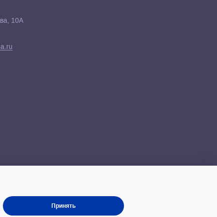
ва, 10А
a.ru
Принять