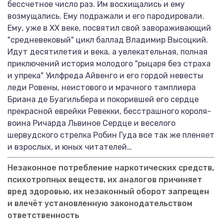
бессчетное число раз. Им восхищались и ему
возмущались. Ему подражали и его пародировали.
Ему, уже в ХХ веке, посвятил свой завораживающий
"средневековый" цикл баллад Владимир Высоцкий.
Идут десятилетия и века, а увлекательная, полная
приключений история молодого "рыцаря без страха
и упрека" Уилфреда Айвенго и его гордой невесты
леди Ровены, неистового и мрачного тамплиера
Бриана де Буагильбера и покорившей его сердце
прекрасной еврейки Ревекки, бесстрашного короля-
воина Ричарда Львиное Сердце и веселого
шервудского стрелка Робин Гуда все так же пленяет
и взрослых, и юных читателей…
Незаконное потребление наркотических средств,
психотропных веществ, их аналогов причиняет
вред здоровью, их незаконный оборот запрещен
и влечёт установленную законодательством
ответственность