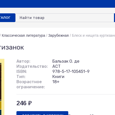
ТАЛОГ
/
Классическая литература
/
Зарубежная
/
Блеск и нищета куртизан
тизанок
Автор:
Бальзак О. де
Издательство:
АСТ
ISBN:
978-5-17-105451-9
Тип:
Книги
Возрастное
18+
ограничение:
246 ₽