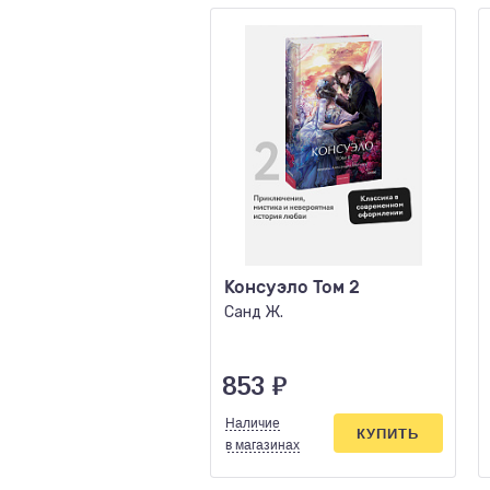
Консуэло Том 2
Санд Ж.
853
₽
Наличие
КУПИТЬ
в магазинах