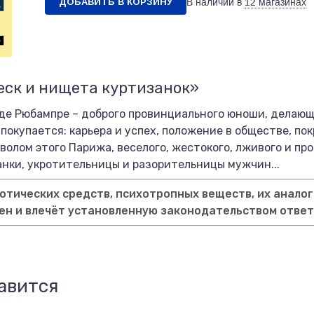
ДОБАВИТЬ В КОРЗИНУ
В наличии в
12 магазинах
еск и нищета куртизанок»
е Рюбампре – доброго провинциального юноши, делающе
е покупается: карьера и успех, положение в обществе, по
волом этого Парижа, веселого, жестокого, лживого и пр
анки, укротительницы и разорительницы мужчин...
тических средств, психотропных веществ, их аналог
ен и влечёт установленную законодательством отве
авится