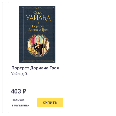
Портрет Дориана Грея
Дракула (уникальн
оформление)
Уайльд О.
Стокер Б.
403
₽
759
₽
Наличие
Наличие
КУПИТЬ
КУПИ
в магазинах
в магазинах