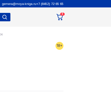
gemera@moya-kniga.ru
+7 (8452) 72 65 65
0
ок
18+