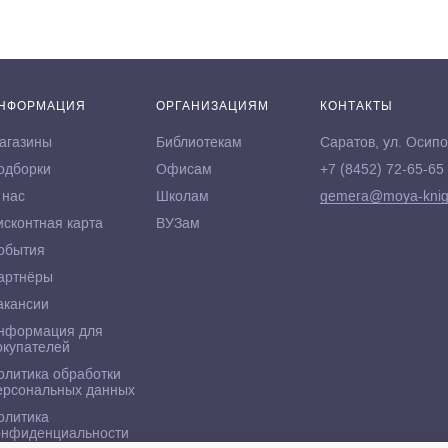
НФОРМАЦИЯ
ОРГАНИЗАЦИЯМ
КОНТАКТЫ
агазины
Библиотекам
Саратов, ул. Осипо
одборки
Офисам
+7 (8452) 72-65-65
 нас
Школам
gemera@moya-knig
исконтная карта
ВУЗам
обытия
артнёры
акансии
нформация для
окупателей
олитика обработки
ерсональных данных
олитика
онфиденциальности