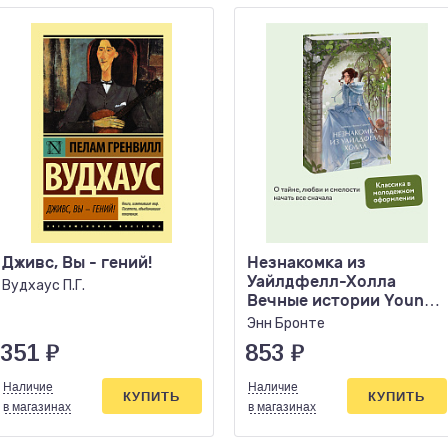
Дживс, Вы - гений!
Незнакомка из
Уайлдфелл-Холла
Вудхаус П.Г.
Вечные истории Young
Adult
Энн Бронте
351
₽
853
₽
Наличие
Наличие
КУПИТЬ
КУПИТЬ
в магазинах
в магазинах