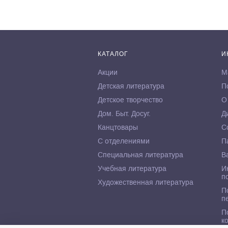
КАТАЛОГ
И
Акции
М
Детская литература
П
Детское творчество
О
Дом. Быт. Досуг.
Д
Канцтовары
С
С отделениями
П
Специальная литература
В
Учебная литература
И
п
Художественная литература
П
п
П
к