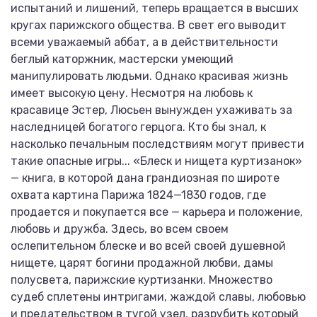
испытаний и лишений, теперь вращается в высших
кругах парижского общества. В свет его выводит
всеми уважаемый аббат, а в действительности
беглый каторжник, мастерски умеющий
манипулировать людьми. Однако красивая жизнь
имеет высокую цену. Несмотря на любовь к
красавице Эстер, Люсьен вынужден ухаживать за
наследницей богатого герцога. Кто бы знал, к
насколько печальным последствиям могут привести
такие опасные игры... «Блеск и нищета куртизанок»
— книга, в которой дана грандиозная по широте
охвата картина Парижа 1824—1830 годов, где
продается и покупается все — карьера и положение,
любовь и дружба. Здесь, во всем своем
ослепительном блеске и во всей своей душевной
нищете, царят богини продажной любви, дамы
полусвета, парижские куртизанки. Множество
судеб сплетены интригами, жаждой славы, любовью
и предательством в тугой узел, разрубить который