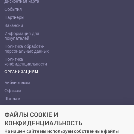
Дисконтная карта
События
Партнёры
Вакансии
Информация для
покупателей
Политика обработки
персональных данных
Политика
конфиденциальности
ОРГАНИЗАЦИЯМ
Библиотекам
Офисам
Школам
ВУЗам
ФАЙЛЫ COOKIE И
КОНТАКТЫ
КОНФИДЕНЦИАЛЬНОСТЬ
Саратов, ул. Осипова, 10А
На нашем сайте мы используем собственные файлы
+7 (8452) 72-65-65