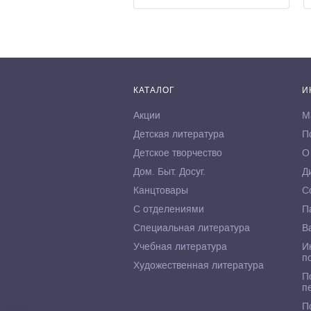
КАТАЛОГ
И
Акции
М
Детская литература
П
Детское творчество
О
Дом. Быт. Досуг.
Д
Канцтовары
С
С отделениями
П
Специальная литература
В
Учебная литература
И
п
Художественная литература
П
п
П