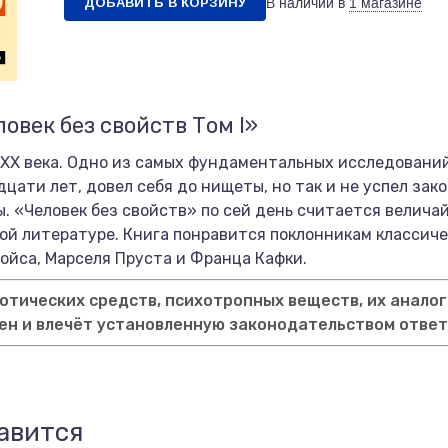
ДОБАВИТЬ В КОРЗИНУ
В наличии в
1 магазине
овек без свойств Том I»
XX века. Одно из самых фундаментальных исследований
цати лет, довел себя до нищеты, но так и не успел зако
ы. «Человек без свойств» по сей день считается велич
ой литературе. Книга понравится поклонникам классич
йса, Марселя Пруста и Франца Кафки.
тических средств, психотропных веществ, их аналог
ен и влечёт установленную законодательством отве
авится