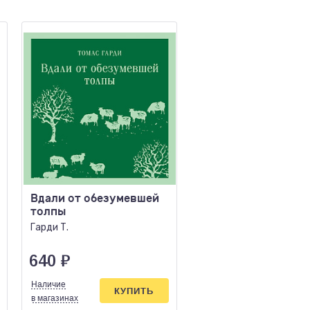
Вдали от обезумевшей
Грозовой перевал
толпы
Бронте Э.
Гарди Т.
640
₽
944
₽
Наличие
Наличие
КУПИТЬ
КУПИ
в магазинах
в магазинах