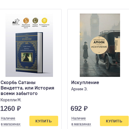
Скорбь Сатаны
Искупление
Вендетта, или История
Арним Э.
всеми забытого
Корелли М.
1260
₽
692
₽
Наличие
Наличие
КУПИТЬ
КУПИТЬ
в магазинах
в магазинах