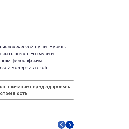
 человеческой души. Музиль
нчить роман. Его муки и
айшим философским
еской модернистской
ов причиняет вред здоровью,
тственность