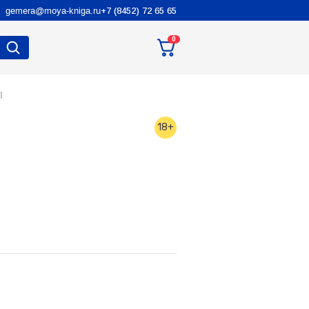
gemera@moya-kniga.ru
+7 (8452) 72 65 65
0
I
18+