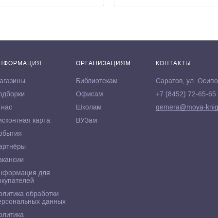
НФОРМАЦИЯ
ОРГАНИЗАЦИЯМ
КОНТАКТЫ
агазины
Библиотекам
Саратов, ул. Осипо
одборки
Офисам
+7 (8452) 72-65-65
 нас
Школам
gemera@moya-knig
исконтная карта
ВУЗам
обытия
артнёры
акансии
нформация для
окупателей
олитика обработки
ерсональных данных
олитика