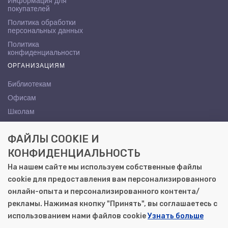
Информация для
покупателей
Политика обработки
персональных данных
Политика
конфиденциальности
ОРГАНИЗАЦИЯМ
Библиотекам
Офисам
Школам
ВУЗам
ФАЙЛЫ COOKIE И
КОНТАКТЫ
КОНФИДЕНЦИАЛЬНОСТЬ
Саратов, ул. Осипова, 10А
На нашем сайте мы используем собственные файлы
+7 (8452) 72-65-65
cookie для предоставления вам персонализированного
gemera@moya-kniga.ru
онлайн-опыта и персонализированного контента/
рекламы. Нажимая кнопку "Принять", вы соглашаетесь с
использованием нами файлов cookie
Узнать больше