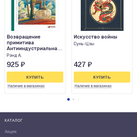
Возвращение
Искусство войны
примитива
Сунь-Цзы
Антииндустриальная
революция
Рэнд А.
925
₽
427
₽
КУПИТЬ
КУПИТЬ
Наличие
в магазинах
Наличие
в магазинах
КАТАЛОГ
Акции