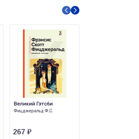
Великий Гэтсби
Заводной апельсин
Фицджеральд Ф.С.
Берджесс Э.
267
₽
303
₽