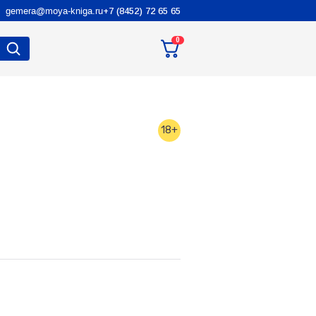
gemera@moya-kniga.ru
+7 (8452) 72 65 65
0
18+