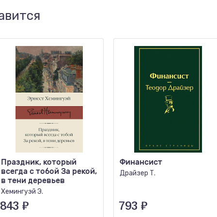
авится
Праздник, который
Финансист
всегда с тобой За рекой,
Драйзер Т.
в тени деревьев
Хемингуэй Э.
843
₽
793
₽