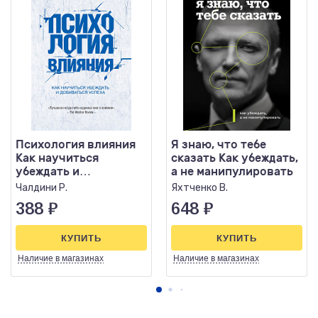
Психология влияния
Я знаю, что тебе
Как научиться
сказать Как убеждать,
убеждать и
а не манипулировать
добиваться успеха
Чалдини Р.
Яхтченко В.
388
₽
648
₽
КУПИТЬ
КУПИТЬ
Наличие
в магазинах
Наличие
в магазинах