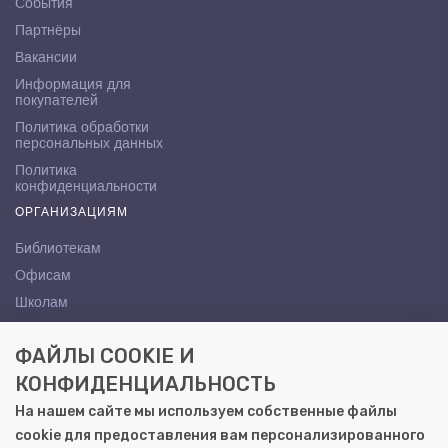
События
Партнёры
Вакансии
Информация для
покупателей
Политика обработки
персональных данных
Политика
конфиденциальности
ОРГАНИЗАЦИЯМ
Библиотекам
Офисам
Школам
ВУЗам
ФАЙЛЫ COOKIE И
КОНТАКТЫ
КОНФИДЕНЦИАЛЬНОСТЬ
Саратов, ул. Осипова, 10А
На нашем сайте мы используем собственные файлы
+7 (8452) 72-65-65
cookie для предоставления вам персонализированного
gemera@moya-kniga.ru