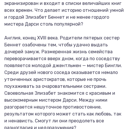
экранизирован и входит в списки величайших книг
всех времен. Что делает историю отношений умной
и гордой Элизабет Беннет и не менее гордого
мистера Дарси столь популярной?
Англия, конец XVIII века. Родители пятерых сестер
Беннет озабочены тем, чтобы удачно выдать
дочерей замуж. Размеренная жизнь семейства
переворачивается вверх дном, когда по соседству
появляется молодой джентльмен — мистер Бингли.
Среди друзей нового соседа оказывается немало
утонченных аристократов, которые не прочь
поухаживать за очаровательными сестрами.
Своевольная Элизабет знакомится с красивым и
высокомерным мистером Дарси. Между ними
разгорается нешуточное противостояние,
результатом которого может стать как любовь, так
и ненависть. Смогут ли они преодолеть все
разногласия и недоразумения?