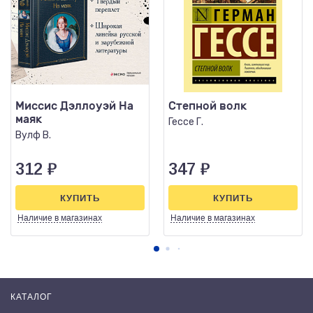
Миссис Дэллоуэй На
Степной волк
маяк
Гессе Г.
Вулф В.
312
₽
347
₽
КУПИТЬ
КУПИТЬ
Наличие
в магазинах
Наличие
в магазинах
КАТАЛОГ