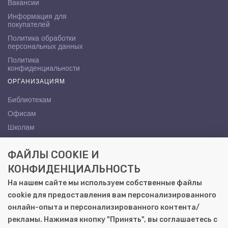
Вакансии
Информация для
покупателей
Политика обработки
персональных данных
Политика
конфиденциальности
ОРГАНИЗАЦИЯМ
Библиотекам
Офисам
Школам
ВУЗам
ФАЙЛЫ COOKIE И
КОНТАКТЫ
КОНФИДЕНЦИАЛЬНОСТЬ
Саратов, ул. Осипова, 10А
На нашем сайте мы используем собственные файлы
+7 (8452) 72-65-65
cookie для предоставления вам персонализированного
gemera@moya-kniga.ru
онлайн-опыта и персонализированного контента/
рекламы. Нажимая кнопку "Принять", вы соглашаетесь с