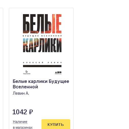
Белые карлики Будущее
Эволюция разума 
Вселенной
развитие
искуственного
Левин А.
интеллекта измени
Курцвейл Р.
будущее цивилиза
1042
₽
358
₽
Наличие
Наличие
КУПИТЬ
КУПИ
в магазинах
в магазинах