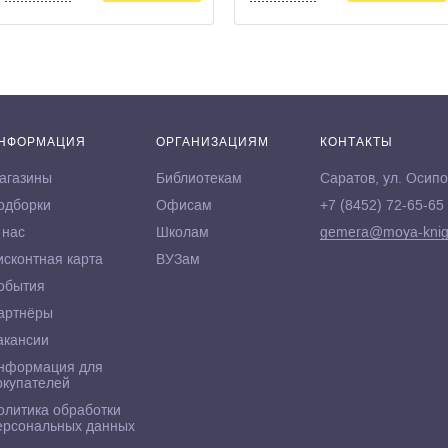
НФОРМАЦИЯ
ОРГАНИЗАЦИЯМ
КОНТАКТЫ
агазины
Библиотекам
Саратов, ул. Осипо
одборки
Офисам
+7 (8452) 72-65-65
 нас
Школам
gemera@moya-knig
исконтная карта
ВУЗам
обытия
артнёры
акансии
нформация для
окупателей
олитика обработки
ерсональных данных