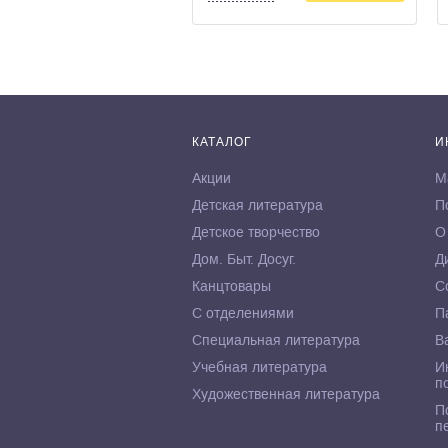
КАТАЛОГ
И
Акции
М
Детская литература
П
Детское творчество
О
Дом. Быт. Досуг.
Д
Канцтовары
С
С отделениями
П
Специальная литература
В
Учебная литература
И
п
Художественная литература
П
п