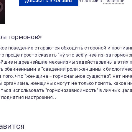
ДОБАВИТЬ В КОРЗИНУ
В наличии в
1 магазине
ры гормонов»
кое поведение стараются обходить стороной и противни
о проще просто сказать "ну это всё у неё из-за гормонов
нейшие и древнейшие механизмы задействованы в этих п
ыть обвиненными в "сведении роли женщины к биологиче
 того, что "женщина – гормональное существо", нет нич
 организма, женщины смогут не только понять, какое 
иться использовать "гормонозависимость" в личных цел
 поднятия настроения. .
авится