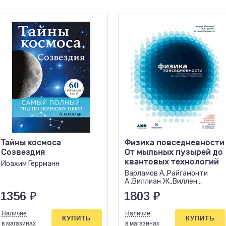
Тайны космоса
Физика повседневности
Созвездия
От мыльных пузырей до
квантовых технологий
Йоахим Геррманн
Варламов А.,Райгамонти
А.,Виллиан Ж.,Виллен
Ж.,Ригамонти А.
1356
₽
1803
₽
Наличие
Наличие
КУПИТЬ
КУПИТЬ
в магазинах
в магазинах