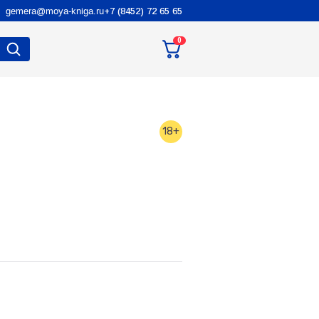
gemera@moya-kniga.ru
+7 (8452) 72 65 65
0
18+