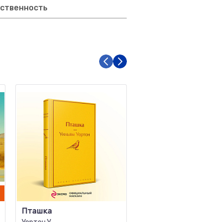
тственность
Пташка
Лето в маленькой
пекарне