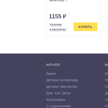
Шлессер Т.
1155
₽
Наличие
КУПИТЬ
в магазинах
КАТАЛОГ
И
Акции
М
Детская литература
П
Детское творчество
О
Дом. Быт. Досуг.
Д
Канцтовары
С
С отделениями
П