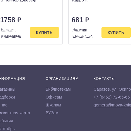
О`Коннор Джозеф
Карро Н.
1758
₽
681
₽
Наличие
Наличие
КУПИТЬ
КУПИТЬ
в магазинах
в магазинах
НФОРМАЦИЯ
ОРГАНИЗАЦИЯМ
КОНТАКТЫ
агазины
Библиотекам
Саратов, ул. Осипо
одборки
Офисам
+7 (8452) 72-65-65
 нас
Школам
gemera@moya-knig
исконтная карта
ВУЗам
обытия
артнёры