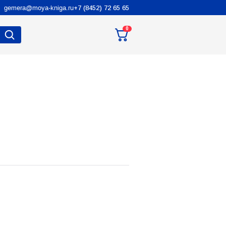
gemera@moya-kniga.ru
+7 (8452) 72 65 65
0