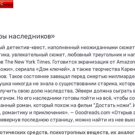
ры наследников»
ый детектив-квест, наполненный неожиданными сюжет
тика, увлекательный сюжет, любовный треугольник и на
в The New York Times. Готовится экранизация от Amazo
ожи», сериала «Дом ключей», а также творчества Карен
ов. Такое состояние завещал перед смертью миллиарде
шка никогда не знала о существовании старика, которы
лучить свою долю наследства, Эйвери должна сыграть в
ачом. Но его наследники готовы пойти на всё, чтобы с
анный роман, который похож на фильм "Достать ножи".
 романтику и приключения». — Goodreads.com «Открыв э
ревернув последнюю страницу, можно найти из нее выхо
тических средств, психотропных веществ, их аналог