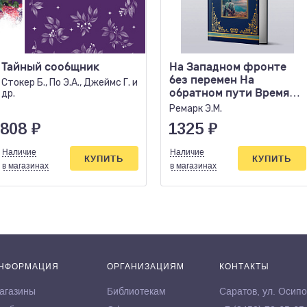
Тайный сообщник
На Западном фронте
без перемен На
Стокер Б., По Э.А., Джеймс Г. и
обратном пути Время
др.
жить и время умирать
Ремарк Э.М.
808
₽
1325
₽
Наличие
Наличие
КУПИТЬ
КУПИТЬ
в магазинах
в магазинах
НФОРМАЦИЯ
ОРГАНИЗАЦИЯМ
КОНТАКТЫ
агазины
Библиотекам
Саратов, ул. Осипо