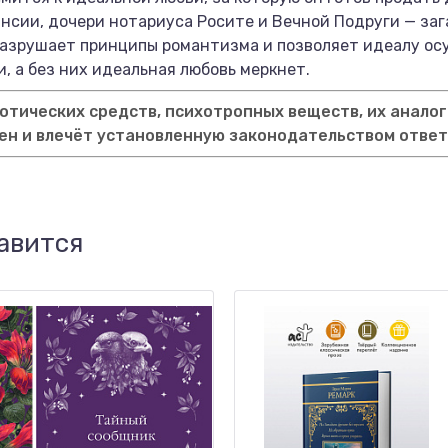
ансии, дочери нотариуса Росите и Вечной Подруги — за
разрушает принципы романтизма и позволяет идеалу ос
, а без них идеальная любовь меркнет.
тических средств, психотропных веществ, их аналог
ен и влечёт установленную законодательством отве
авится