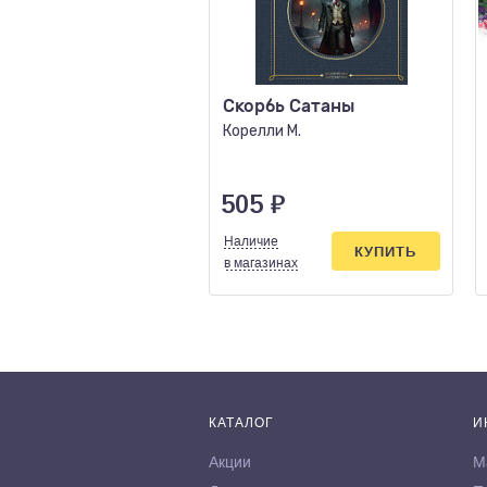
Скорбь Сатаны
Корелли М.
505
₽
Наличие
КУПИТЬ
в магазинах
КАТАЛОГ
И
Акции
М