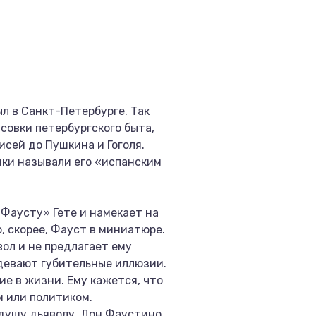
л в Санкт-Петербурге. Так
совки петербургского быта,
сей до Пушкина и Гоголя.
ики называли его «испанским
Фаусту» Гете и намекает на
, скорее, Фауст в миниатюре.
ол и не предлагает ему
девают губительные иллюзии.
е в жизни. Ему кажется, что
м или политиком.
 душу дьяволу. Дон Фаустино