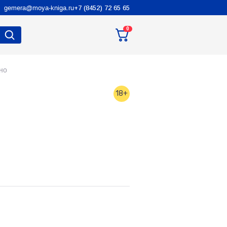
gemera@moya-kniga.ru
+7 (8452) 72 65 65
0
но
18+