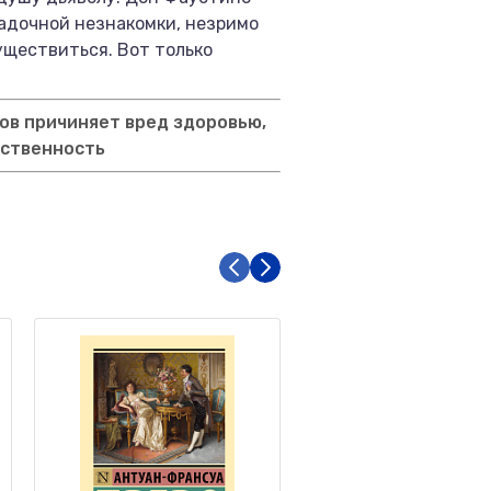
гадочной незнакомки, незримо
уществиться. Вот только
ов причиняет вред здоровью,
тственность