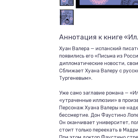
Аннотация к книге «И
Хуан Валера — испанский писате
появились его «Письма из Росс
дипломатические новости, свои
Сближает Хуана Валеру с русск
Тургеневым».
Уже само заглавие романа — «И
«утраченные иллюзии» в произв
Персонаж Хуана Валеры не наде
бессмертие. Дон Фаустино Лоп
Он оканчивает университет, по
стоит только переехать в Мадр
При этом доктор Фаустино стре