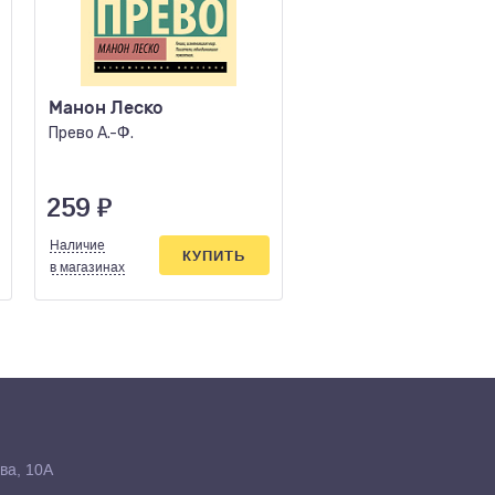
Манон Леско
Ночь нежна
Прево А.-Ф.
Фицджеральд Ф.С.
259
₽
471
₽
Наличие
Наличие
КУПИТЬ
КУПИ
в магазинах
в магазинах
ва, 10А