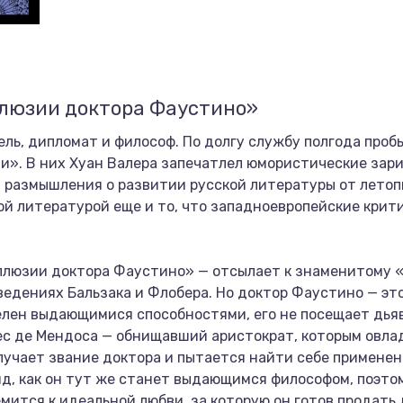
ллюзии доктора Фаустино»
ль, дипломат и философ. По долгу службу полгода пробы
ии». В них Хуан Валера запечатлел юмористические зари
 размышления о развитии русской литературы от летопи
ой литературой еще и то, что западноевропейские крит
ллюзии доктора Фаустино» — отсылает к знаменитому «
едениях Бальзака и Флобера. Но доктор Фаустино — это
лен выдающимися способностями, его не посещает дьяв
ес де Мендоса — обнищавший аристократ, которым овла
лучает звание доктора и пытается найти себе применени
ид, как он тут же станет выдающимся философом, поэто
мится к идеальной любви, за которую он готов продать