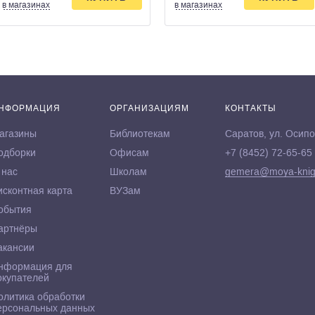
в магазинах
в магазинах
НФОРМАЦИЯ
ОРГАНИЗАЦИЯМ
КОНТАКТЫ
агазины
Библиотекам
Саратов, ул. Осипо
одборки
Офисам
+7 (8452) 72-65-65
 нас
Школам
gemera@moya-knig
исконтная карта
ВУЗам
обытия
артнёры
акансии
нформация для
окупателей
олитика обработки
ерсональных данных