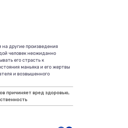
и на другие произведения
одой человек неожиданно
ывать его страсть к
остояния маньяка и его жертвы
ателя и возвышенного
ов причиняет вред здоровью,
тственность