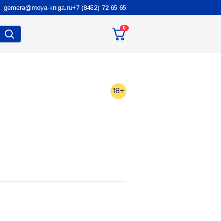
gemera@moya-kniga.ru
+7 (8452) 72 65 65
0
18+