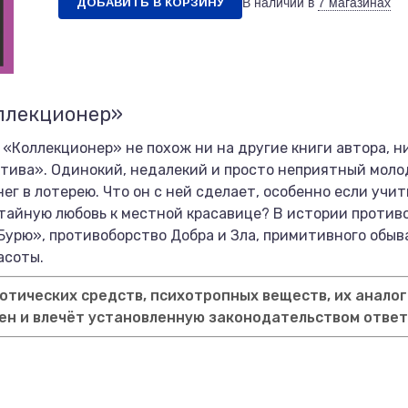
ДОБАВИТЬ В КОРЗИНУ
В наличии в
7 магазинах
оллекционер»
Коллекционер» не похож ни на другие книги автора, н
тива». Одинокий, недалекий и просто неприятный мол
г в лотерею. Что он с ней сделает, особенно если учит
тайную любовь к местной красавице? В истории против
урю», противоборство Добра и Зла, примитивного обыв
асоты.
тических средств, психотропных веществ, их аналог
ен и влечёт установленную законодательством отве