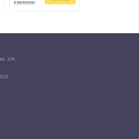
в магазинах
в магазинах
ва, 10А
a.ru