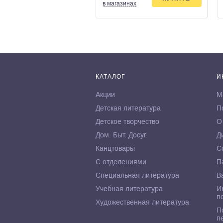
в магазинах
КАТАЛОГ
И
Акции
М
Детская литература
П
Детское творчество
О
Дом. Быт. Досуг.
Д
Канцтовары
С
С отделениями
П
Специальная литература
В
Учебная литература
И
п
Художественная литература
П
п