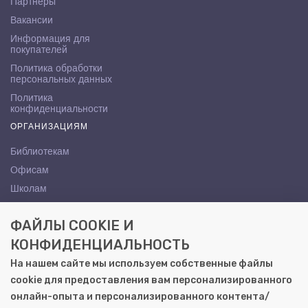
Партнёры
Вакансии
Информация для
покупателей
Политика обработки
персональных данных
Политика
конфиденциальности
ОРГАНИЗАЦИЯМ
Библиотекам
Офисам
Школам
ВУЗам
ФАЙЛЫ COOKIE И
КОНТАКТЫ
КОНФИДЕНЦИАЛЬНОСТЬ
Саратов, ул. Осипова, 10А
На нашем сайте мы используем собственные файлы
+7 (8452) 72-65-65
cookie для предоставления вам персонализированного
gemera@moya-kniga.ru
онлайн-опыта и персонализированного контента/