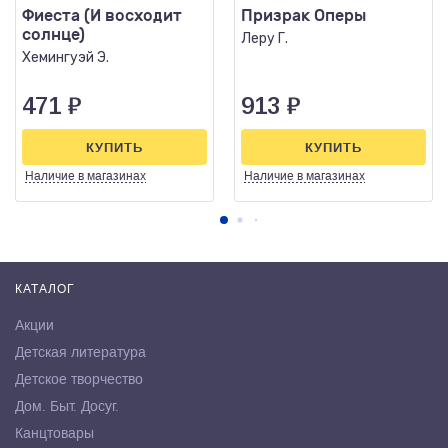
Фиеста (И восходит
Призрак Оперы
солнце)
Леру Г.
Хемингуэй Э.
471
₽
913
₽
КУПИТЬ
КУПИТЬ
Наличие
в магазинах
Наличие
в магазинах
КАТАЛОГ
Акции
Детская литература
Детское творчество
Дом. Быт. Досуг.
Канцтовары