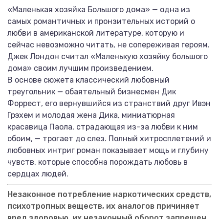
«Маленькая хозяйка Большого дома» — одна из
самых романтичных и пронзительных историй о
любви в американской литературе, которую и
сейчас невозможно читать, не сопереживая героям.
Джек Лондон считал «Маленькую хозяйку большого
дома» своим лучшим произведением.
В основе сюжета классический любовный
треугольник — обаятельный бизнесмен Дик
Форрест, его вернувшийся из странствий друг Ивэн
Грэхем и молодая жена Дика, миниатюрная
красавица Паола, страдающая из-за любви к ним
обоим, — трогает до слез. Полный хитросплетений и
любовных интриг роман показывает мощь и глубину
чувств, которые способна порождать любовь в
сердцах людей.
Незаконное потребление наркотических средств,
психотропных веществ, их аналогов причиняет
вред здоровью, их незаконный оборот запрещен