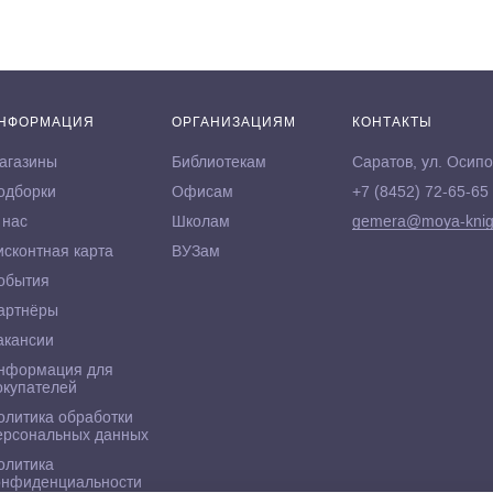
НФОРМАЦИЯ
ОРГАНИЗАЦИЯМ
КОНТАКТЫ
агазины
Библиотекам
Саратов, ул. Осипо
одборки
Офисам
+7 (8452) 72-65-65
 нас
Школам
gemera@moya-knig
исконтная карта
ВУЗам
обытия
артнёры
акансии
нформация для
окупателей
олитика обработки
ерсональных данных
олитика
онфиденциальности