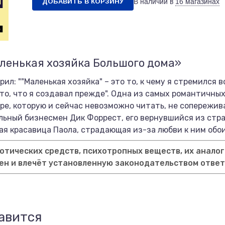
ДОБАВИТЬ В КОРЗИНУ
В наличии в
16 магазинах
ленькая хозяйка Большого дома»
рил: ""Маленькая хозяйка" – это то, к чему я стремился
 то, что я создавал прежде". Одна из самых романтичны
ре, которую и сейчас невозможно читать, не сопережив
льный бизнесмен Дик Форрест, его вернувшийся из стра
 красавица Паола, страдающая из-за любви к ним обоим
тических средств, психотропных веществ, их аналог
ен и влечёт установленную законодательством отве
авится