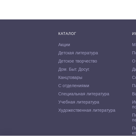
КАТАЛОГ
И
Акции
М
Детская литература
П
Детское творчество
О
Дом. Быт. Досуг.
Д
Канцтовары
С
С отделениями
П
Специальная литература
В
Учебная литература
И
п
Художественная литература
П
п
П
к