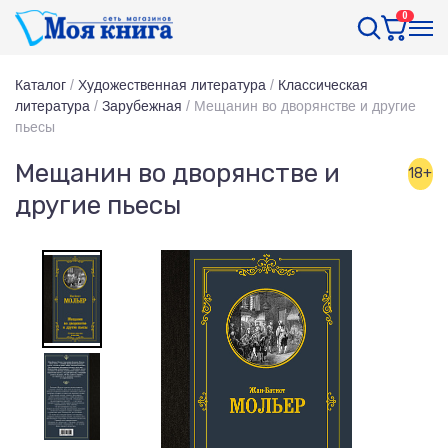
0
Каталог
/
Художественная литература
/
Классическая
литература
/
Зарубежная
/
Мещанин во дворянстве и другие
пьесы
Мещанин во дворянстве и
18+
другие пьесы