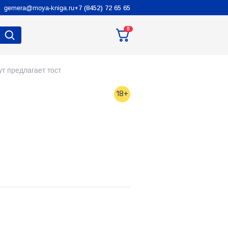
gemera@moya-kniga.ru
+7 (8452) 72 65 65
0
т предлагает тост
18+