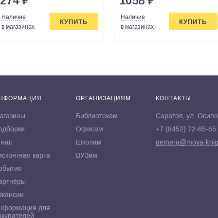
274
₽
1058
₽
Наличие
Наличие
КУПИТЬ
КУПИТЬ
в магазинах
в магазинах
НФОРМАЦИЯ
ОРГАНИЗАЦИЯМ
КОНТАКТЫ
агазины
Библиотекам
Саратов, ул. Осипо
одборки
Офисам
+7 (8452) 72-65-65
 нас
Школам
gemera@moya-knig
исконтная карта
ВУЗам
обытия
артнёры
акансии
нформация для
окупателей