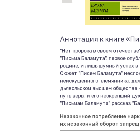
Аннотация к книге «Пи
"Нет пророка в своем отечестве
"Письма Баламута", первое опу
родине, и лишь шумный успех в
Сюжет "Писем Баламута" неслож
неискушенного племянника, дел
дьявольском высшем обществе –
путь веры, и его неокрепший д
"Письмам Баламута" рассказ "Ба
Незаконное потребление нарко
их незаконный оборот запрещ