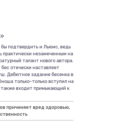
т»
г бы подтвердить и Льюис, ведь
сь практически незамеченным на
ратурный талант нового автора.
 бес отечески наставляет
уш. Дебютное задание бесенка в
Юноша только-только вступил на
ик также входит примыкающий к
ов причиняет вред здоровью,
тственность