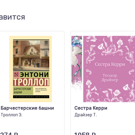
авится
Барчестерские башни
Сестра Керри
Троллоп Э.
Драйзер Т.