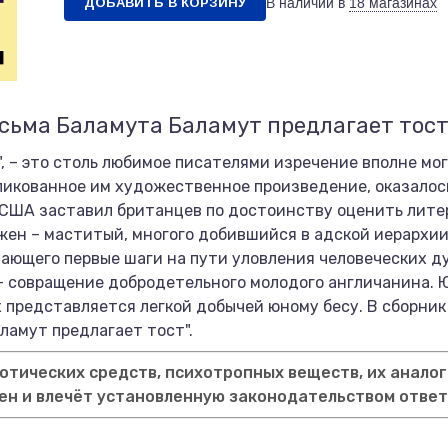
ДОБАВИТЬ В КОРЗИНУ
В наличии в
18 магазинах
сьма Баламута Баламут предлагает тос
", – это столь любимое писателями изречение вполне мо
бликованное им художественное произведение, оказало
 США заставил британцев по достоинству оценить лите
ен – маститый, многого добившийся в адской иерархии
ающего первые шаги на пути уловления человеческих д
 совращение добродетельного молодого англичанина. 
ух представляется легкой добычей юному бесу. В сборн
ламут предлагает тост".
тических средств, психотропных веществ, их аналог
ен и влечёт установленную законодательством отве