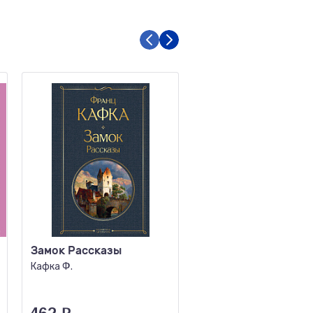
Замок Рассказы
Учитель фехтован
Кафка Ф.
Дюма А.