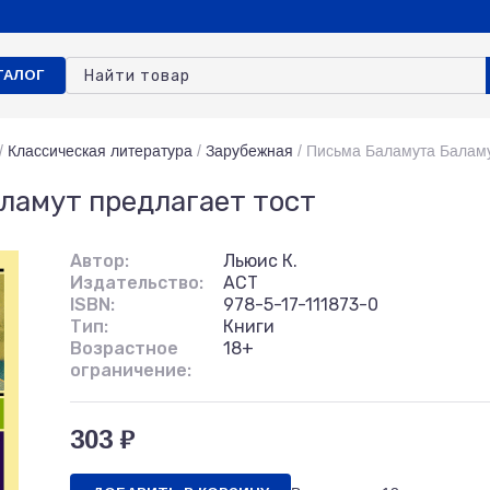
ТАЛОГ
/
Классическая литература
/
Зарубежная
/
Письма Баламута Баламу
ламут предлагает тост
Автор:
Льюис К.
Издательство:
АСТ
ISBN:
978-5-17-111873-0
Тип:
Книги
Возрастное
18+
ограничение:
303 ₽