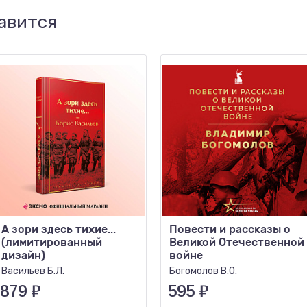
авится
А зори здесь тихие...
Повести и рассказы о
(лимитированный
Великой Отечественной
дизайн)
войне
Васильев Б.Л.
Богомолов В.О.
879
₽
595
₽