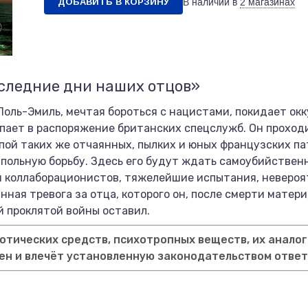
ДОБАВИТЬ В КОРЗИНУ
В наличии в
2 магазинах
следние дни наших отцов»
оль-Эмиль, мечтая бороться с нацистами, покидает ок
пает в распоряжение британских спецслужб. Он проход
ппой таких же отчаянных, пылких и юных французских п
дпольную борьбу. Здесь его будут ждать самоубийствен
 и коллаборационистов, тяжелейшие испытания, неверо
нная тревога за отца, которого он, после смерти матери
ой проклятой войны оставил.
тических средств, психотропных веществ, их аналог
ен и влечёт установленную законодательством отве