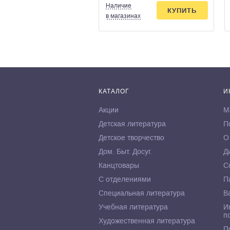
Наличие
КУПИТЬ
в магазинах
КАТАЛОГ
И
Акции
М
Детская литература
П
Детское творчество
О
Дом. Быт. Досуг.
Д
Канцтовары
С
С отделениями
П
Специальная литература
В
Учебная литература
И
п
Художественная литература
П