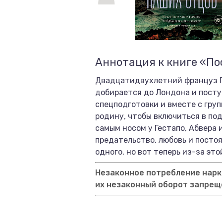
Аннотация к книге «По
Двадцатидвухлетний француз П
добирается до Лондона и посту
спецподготовки и вместе с гру
родину, чтобы включиться в по
самым носом у Гестапо, Абвера
предательство, любовь и постоя
одного, но вот теперь из-за эт
Незаконное потребление нарко
их незаконный оборот запрещ