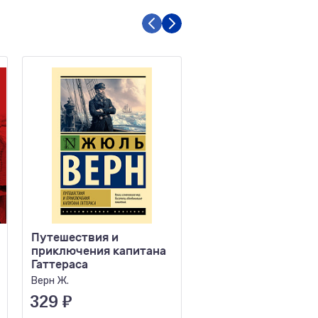
Путешествия и
Одиссея капитана 
приключения капитана
Сабатини Р.
Гаттераса
Верн Ж.
329
₽
235
₽