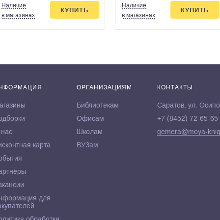
Наличие
Наличие
КУПИТЬ
КУПИТЬ
в магазинах
в магазинах
НФОРМАЦИЯ
ОРГАНИЗАЦИЯМ
КОНТАКТЫ
агазины
Библиотекам
Саратов, ул. Осипо
одборки
Офисам
+7 (8452) 72-65-65
 нас
Школам
gemera@moya-knig
исконтная карта
ВУЗам
обытия
артнёры
акансии
нформация для
окупателей
олитика обработки