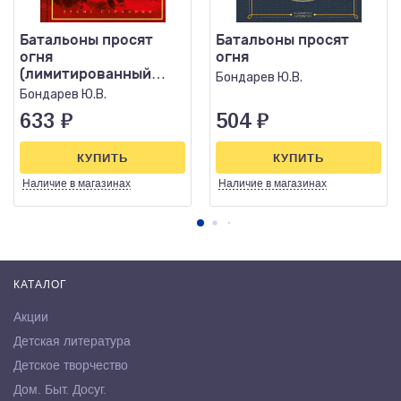
Батальоны просят
Батальоны просят
огня
огня
(лимитированный
Бондарев Ю.В.
дизайн)
Бондарев Ю.В.
633
₽
504
₽
КУПИТЬ
КУПИТЬ
Наличие
в магазинах
Наличие
в магазинах
КАТАЛОГ
Акции
Детская литература
Детское творчество
Дом. Быт. Досуг.