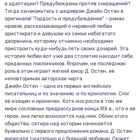
в адаптации? Предубеждены против сокращений?
Тогда ознакомьтесь с шедевром Джейн Остен в
оригинале! "Гордость и предубеждение" – роман
нравов, рассказывающий о неравной любви
аристократа и девушки из семьи небогатого
дворянина, которому отчаянно необходимо
пристроить куда-нибудь пять своих дочерей. Эта
история любви вот уже два столетия находит себе
преданных поклонников. Впрочем, не последнюю
роль в этом играет мягкий юмор Д. Остен, её
неповторимая авторская черта.
Джейн Остен – одна из первых английских
писательниц и по значению, и по хронологии. Слог
её изящен и ироничен. Хотя она росла в том же
мире сословных предрассудков конца XIX в., что и её
герои, она легко возносится над ним. Облик этого
общества, сатира над которым начинается
буквально с первого предложения романа, Д. Остен
выписала тщательно и с большой любовью. Сюжет