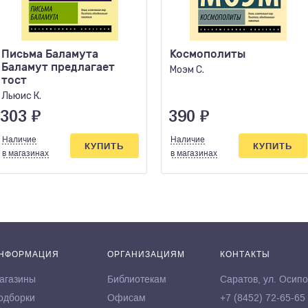
Письма Баламута
Космополиты
Баламут предлагает
Моэм С.
тост
Льюис К.
303
₽
390
₽
Наличие
Наличие
КУПИТЬ
КУПИТЬ
в магазинах
в магазинах
НФОРМАЦИЯ
ОРГАНИЗАЦИЯМ
КОНТАКТЫ
агазины
Библиотекам
Саратов, ул. Осипо
одборки
Офисам
+7 (8452) 72-65-65