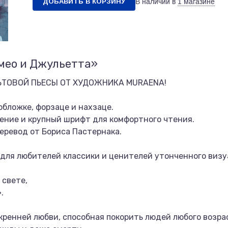
ДОБАВИТЬ В КОРЗИНУ
В наличии в
1 магазине
мео и Джульетта»
ЬТОВОЙ ПЬЕСЫ ОТ ХУДОЖНИКА MURAENA!
бложке, форзаце и нахзаце.
ение и крупный шрифт для комфортного чтения.
еревод от Бориса Пастернака.
 для любителей классики и ценителей утонченного визу
 свете,
.
ренней любви, способная покорить людей любого возрас