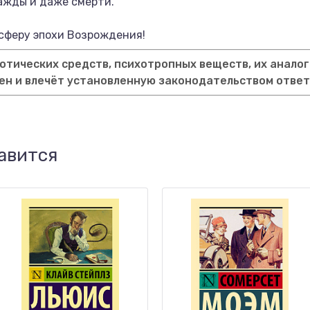
ажды и даже смерти.
сферу эпохи Возрождения!
тических средств, психотропных веществ, их аналог
ен и влечёт установленную законодательством отве
авится