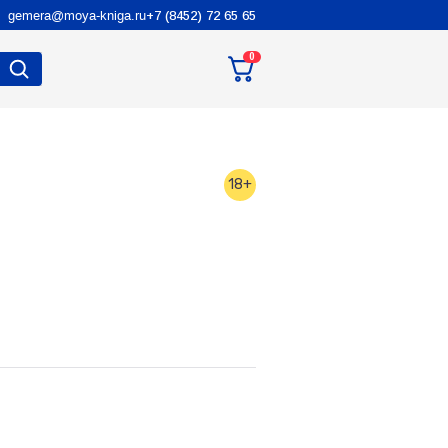
gemera@moya-kniga.ru
+7 (8452) 72 65 65
0
18+