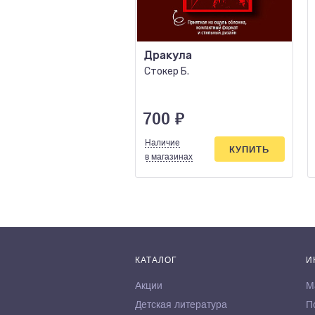
Дракула
Стокер Б.
700
₽
Наличие
КУПИТЬ
в магазинах
КАТАЛОГ
И
Акции
М
Детская литература
П