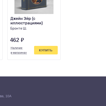
Джейн Эйр (с
Алая буква
иллюстрациями)
Готорн Н.
Бронте Ш.
462
₽
853
₽
Наличие
Наличие
КУПИТЬ
КУПИ
в магазинах
в магазинах
ва, 10А