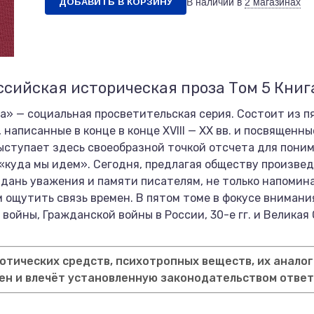
ДОБАВИТЬ В КОРЗИНУ
В наличии в
2 магазинах
ссийская историческая проза Том 5 Книг
а» — социальная просветительская серия. Состоит из п
написанные в конце в конце XVIII — XX вв. и посвященн
ыступает здесь своеобразной точкой отсчета для понима
«куда мы идем». Сегодня, предлагая обществу произведе
м дань уважения и памяти писателям, не только напомин
м ощутить связь времен. В пятом томе в фокусе вниман
 войны, Гражданской войны в России, 30-е гг. и Великая
тических средств, психотропных веществ, их аналог
ен и влечёт установленную законодательством отве