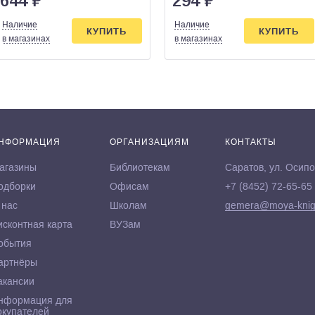
644
₽
294
₽
Наличие
Наличие
КУПИТЬ
КУПИТЬ
в магазинах
в магазинах
НФОРМАЦИЯ
ОРГАНИЗАЦИЯМ
КОНТАКТЫ
агазины
Библиотекам
Саратов, ул. Осипо
одборки
Офисам
+7 (8452) 72-65-65
 нас
Школам
gemera@moya-knig
исконтная карта
ВУЗам
обытия
артнёры
акансии
нформация для
окупателей