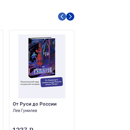
От Руси до России
Где-то гремит войн
Лев Гумилев
Астафьев В.П.