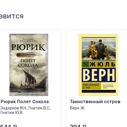
авится
Рюрик Полет Сокола
Таинственный остров
Задорнов М.Н., Гнатюк В.С.,
Верн Ж.
Гнатюк Ю.В.