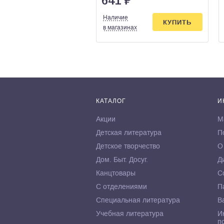
641
₽
Наличие
КУПИТЬ
в магазинах
КАТАЛОГ
И
Акции
М
Детская литература
П
Детское творчество
О
Дом. Быт. Досуг.
Д
Канцтовары
С
С отделениями
П
Специальная литература
В
Учебная литература
И
п