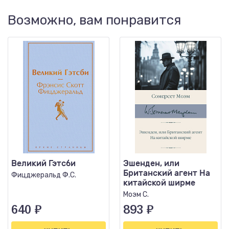
Возможно, вам понравится
Великий Гэтсби
Эшенден, или
Британский агент На
Фицджеральд Ф.С.
китайской ширме
Моэм С.
640
₽
893
₽