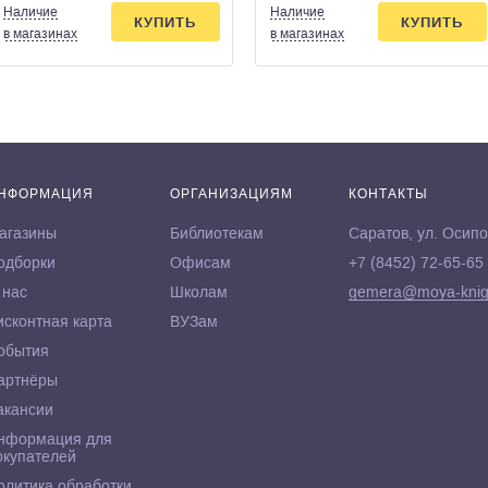
Наличие
Наличие
КУПИТЬ
КУПИТЬ
в магазинах
в магазинах
НФОРМАЦИЯ
ОРГАНИЗАЦИЯМ
КОНТАКТЫ
агазины
Библиотекам
Саратов, ул. Осипо
одборки
Офисам
+7 (8452) 72-65-65
 нас
Школам
gemera@moya-knig
исконтная карта
ВУЗам
обытия
артнёры
акансии
нформация для
окупателей
олитика обработки