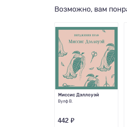
Возможно, вам понр
Миссис Дэллоуэй
Вулф В.
442
₽