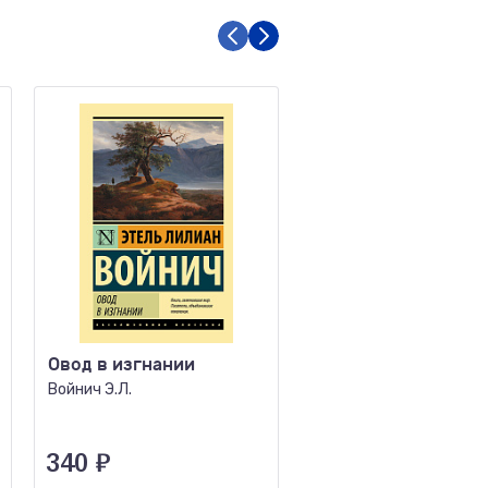
Овод в изгнании
Николка Персик Ан
стране чудес
Войнич Э.Л.
(переводы)
Набоков В.В.
340
₽
651
₽