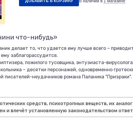
ДОБАВИТЬ В КОРЗИНУ
В наличии в
1 магазине
чини что-нибудь»
аник делает то, что удается ему лучше всего – приводит
 ему заблагорассудится.
иптизера, пожилого тусовщика, энтузиаста-вирусолога
школьника – десятки персонажей, одновременно гротеск
й писателей-неудачников романа Паланика "Призраки".
тических средств, психотропных веществ, их аналог
ен и влечёт установленную законодательством отве