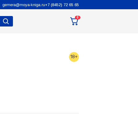
gemera@moya-kniga.ru
+7 (8452) 72 65 65
0
18+