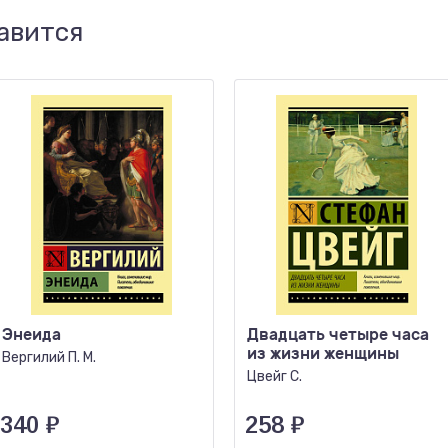
авится
Энеида
Двадцать четыре часа
из жизни женщины
Вергилий П. М.
Цвейг С.
340
₽
258
₽