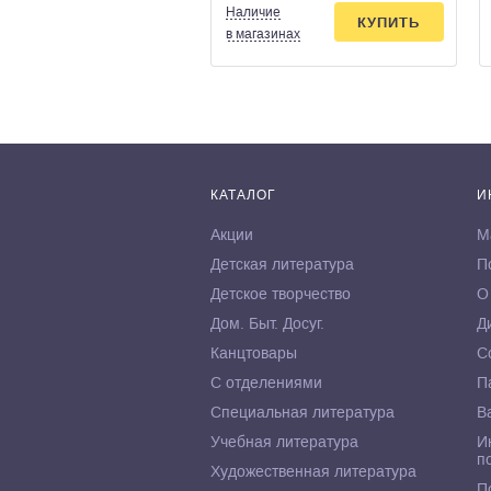
Наличие
КУПИТЬ
в магазинах
КАТАЛОГ
И
Акции
М
Детская литература
П
Детское творчество
О
Дом. Быт. Досуг.
Д
Канцтовары
С
С отделениями
П
Специальная литература
В
Учебная литература
И
п
Художественная литература
П