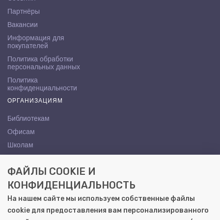
Партнёры
Вакансии
Информация для
покупателей
Политика обработки
персональных данных
Политика
конфиденциальности
ОРГАНИЗАЦИЯМ
Библиотекам
Офисам
Школам
ВУЗам
ФАЙЛЫ COOKIE И
КОНТАКТЫ
КОНФИДЕНЦИАЛЬНОСТЬ
Саратов, ул. Осипова, 10А
На нашем сайте мы используем собственные файлы
+7 (8452) 72-65-65
cookie для предоставления вам персонализированного
gemera@moya-kniga.ru