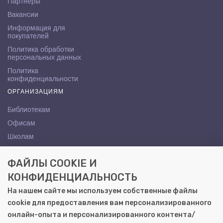
Партнёры
Вакансии
Информация для
покупателей
Политика обработки
персональных данных
Политика
конфиденциальности
ОРГАНИЗАЦИЯМ
Библиотекам
Офисам
Школам
ВУЗам
ФАЙЛЫ COOKIE И
КОНТАКТЫ
КОНФИДЕНЦИАЛЬНОСТЬ
Саратов, ул. Осипова, 10А
На нашем сайте мы используем собственные файлы
+7 (8452) 72-65-65
cookie для предоставления вам персонализированного
gemera@moya-kniga.ru
онлайн-опыта и персонализированного контента/