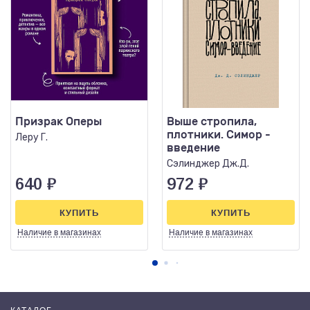
Призрак Оперы
Выше стропила,
плотники. Симор -
Леру Г.
введение
Сэлинджер Дж.Д.
640
₽
972
₽
КУПИТЬ
КУПИТЬ
Наличие
в магазинах
Наличие
в магазинах