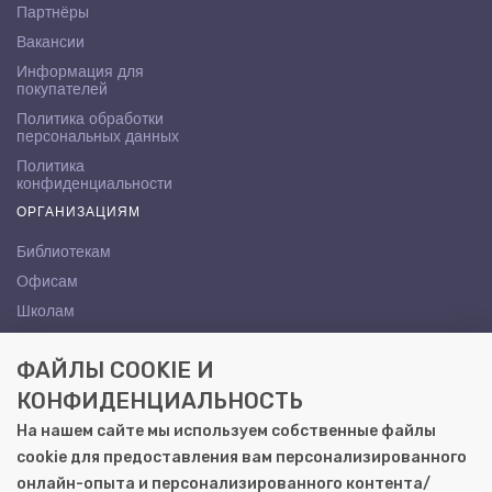
Партнёры
Вакансии
Информация для
покупателей
Политика обработки
персональных данных
Политика
конфиденциальности
ОРГАНИЗАЦИЯМ
Библиотекам
Офисам
Школам
ВУЗам
ФАЙЛЫ COOKIE И
КОНТАКТЫ
КОНФИДЕНЦИАЛЬНОСТЬ
Саратов, ул. Осипова, 10А
На нашем сайте мы используем собственные файлы
+7 (8452) 72-65-65
cookie для предоставления вам персонализированного
gemera@moya-kniga.ru
онлайн-опыта и персонализированного контента/