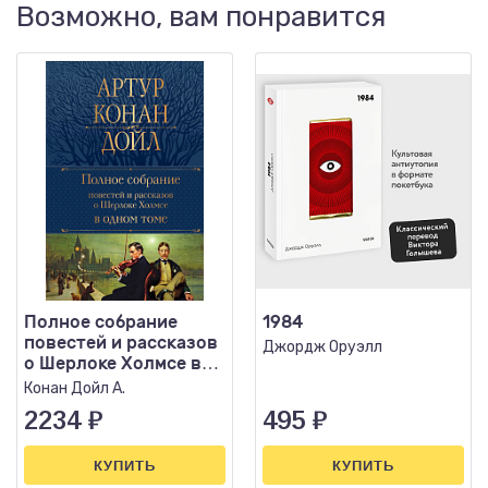
Возможно, вам понравится
Полное собрание
1984
повестей и рассказов
Джордж Оруэлл
о Шерлоке Холмсе в
одном томе
Конан Дойл А.
2234
₽
495
₽
КУПИТЬ
КУПИТЬ