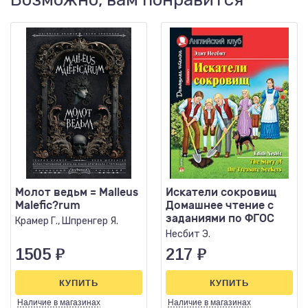
Молот ведьм = Malleus
Искатели сокровищ
Malefic?rum
Домашнее чтение с
заданиями по ФГОС
Крамер Г., Шпренгер Я.
Несбит Э.
1505
₽
217
₽
КУПИТЬ
КУПИТЬ
Наличие
в магазинах
Наличие
в магазинах