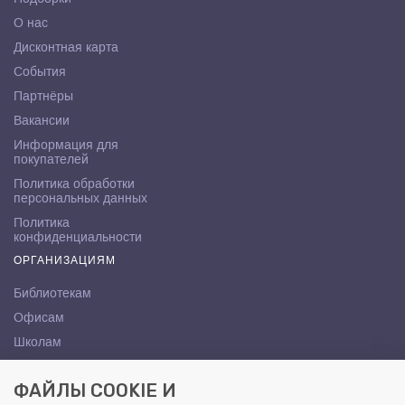
О нас
Дисконтная карта
События
Партнёры
Вакансии
Информация для
покупателей
Политика обработки
персональных данных
Политика
конфиденциальности
ОРГАНИЗАЦИЯМ
Библиотекам
Офисам
Школам
ВУЗам
ФАЙЛЫ COOKIE И
КОНТАКТЫ