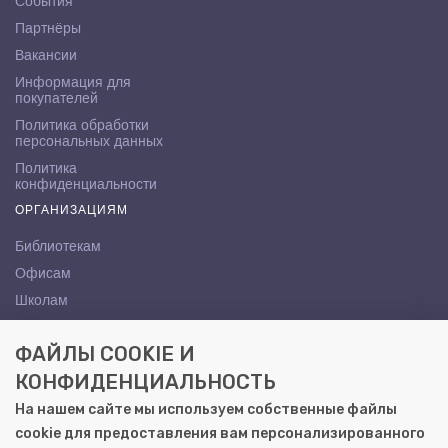
События
Партнёры
Вакансии
Информация для
покупателей
Политика обработки
персональных данных
Политика
конфиденциальности
ОРГАНИЗАЦИЯМ
Библиотекам
Офисам
Школам
ВУЗам
ФАЙЛЫ COOKIE И
КОНТАКТЫ
КОНФИДЕНЦИАЛЬНОСТЬ
Саратов, ул. Осипова, 10А
На нашем сайте мы используем собственные файлы
+7 (8452) 72-65-65
cookie для предоставления вам персонализированного
gemera@moya-kniga.ru