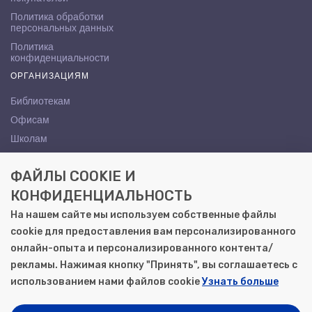
Политика обработки
персональных данных
Политика
конфиденциальности
ОРГАНИЗАЦИЯМ
Библиотекам
Офисам
Школам
ВУЗам
ФАЙЛЫ COOKIE И
КОНТАКТЫ
КОНФИДЕНЦИАЛЬНОСТЬ
Саратов, ул. Осипова, 10А
На нашем сайте мы используем собственные файлы
+7 (8452) 72-65-65
cookie для предоставления вам персонализированного
gemera@moya-kniga.ru
онлайн-опыта и персонализированного контента/
рекламы. Нажимая кнопку "Принять", вы соглашаетесь с
использованием нами файлов cookie
Узнать больше
© 2000–2026, ООО «Гемера-Плюс»
Моя книга | Сеть книжных магазинов в Саратове