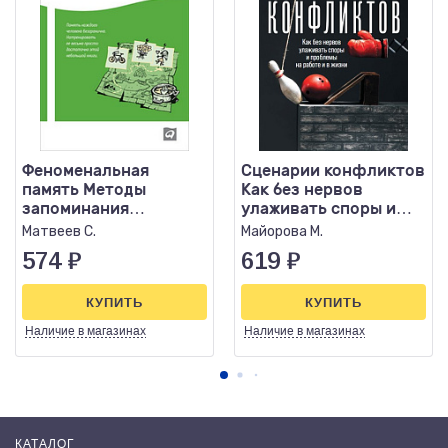
Феноменальная
Сценарии конфликтов
память Методы
Как без нервов
запоминания
улаживать споры и
информации (тв)
проблемы на работе и
Матвеев С.
Майорова М.
в жизн
574
₽
619
₽
КУПИТЬ
КУПИТЬ
Наличие
в магазинах
Наличие
в магазинах
КАТАЛОГ