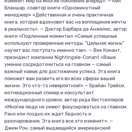
изменит мир на многие поколения вперед». — Кен
Бланшар, соавтор книги «Одноминутный
менеджер» «Действенная и очень практичная
книга, которая вдохновит вас на воплощение мечты
в реальность». — Доктор Барбара де Анжелис, автор
книги «Подлинные моменты» «Самые успешные
используют проверенные методы. "Цельная жизнь"
научит вас поступать именно так». — Вик Конант,
президент компании Nightingale-Conant «Ваше
умение сосредоточиться на главном — самый
важный навык для достижения успеха. Эта книга
поможет вам развить его во всех сферах вашей
жизни. Это что-то невероятное!» — Брайан Трейси,
мотивационный спикер и консультант
международного уровня, автор ряда бестселлеров
«Многие люди не умеют фокусироваться на главном.
Рано или поздно их ждет бедность и
разочарование. Эта книга все это изменит». —
Джим Рон, самый выдающийся американский