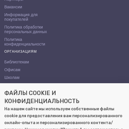
Вакансии
Информация для
покупателей
Политика обработки
персональных данных
Политика
конфиденциальности
ОРГАНИЗАЦИЯМ
Библиотекам
Офисам
Школам
ВУЗам
ФАЙЛЫ COOKIE И
КОНТАКТЫ
КОНФИДЕНЦИАЛЬНОСТЬ
Саратов, ул. Осипова, 10А
На нашем сайте мы используем собственные файлы
+7 (8452) 72-65-65
cookie для предоставления вам персонализированного
gemera@moya-kniga.ru
онлайн-опыта и персонализированного контента/