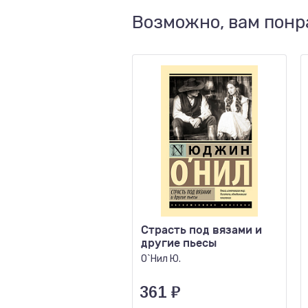
Возможно, вам понр
Страсть под вязами и
другие пьесы
О`Нил Ю.
361
₽