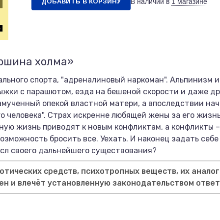
ДОБАВИТЬ В КОРЗИНУ
В наличии в
1 магазине
ершина холма»
льного спорта, "адреналиновый наркоман". Альпинизм и
ыжки с парашютом, езда на бешеной скорости и даже дра
амученный опекой властной матери, а впоследствии на
о человека". Страх искренне любящей жены за его жизн
ную жизнь приводят к новым конфликтам, а конфликты 
зможность бросить все. Уехать. И наконец задать себе 
ысл своего дальнейшего существования?
тических средств, психотропных веществ, их аналог
ен и влечёт установленную законодательством отве