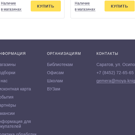
Наличие
Наличие
КУПИТЬ
КУПИТЬ
в магазинах
в магазинах
НФОРМАЦИЯ
ОРГАНИЗАЦИЯМ
КОНТАКТЫ
агазины
Библиотекам
Саратов, ул. Осипо
одборки
Офисам
+7 (8452) 72-65-65
 нас
Школам
gemera@moya-knig
исконтная карта
ВУЗам
обытия
артнёры
акансии
нформация для
окупателей
олитика обработки