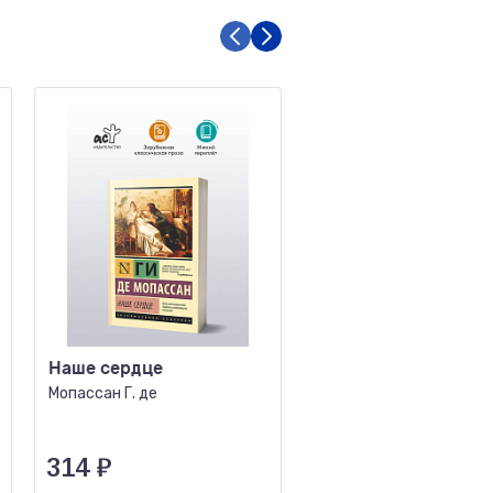
Наше сердце
Ребекка
Мопассан Г. де
Дюморье Д.
314
₽
380
₽