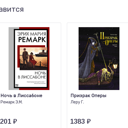
авится
Ночь в Лиссабоне
Призрак Оперы
Ремарк Э.М.
Леру Г.
201
₽
1383
₽