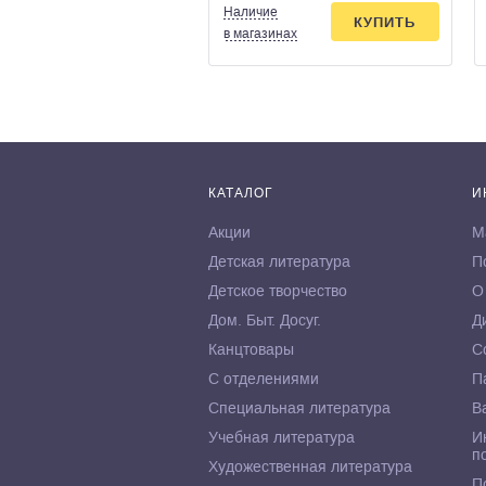
Наличие
КУПИТЬ
в магазинах
КАТАЛОГ
И
Акции
М
Детская литература
П
Детское творчество
О
Дом. Быт. Досуг.
Д
Канцтовары
С
С отделениями
П
Специальная литература
В
Учебная литература
И
п
Художественная литература
П