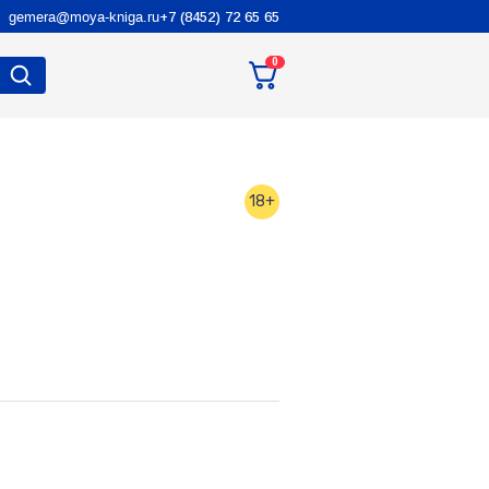
gemera@moya-kniga.ru
+7 (8452) 72 65 65
0
18+