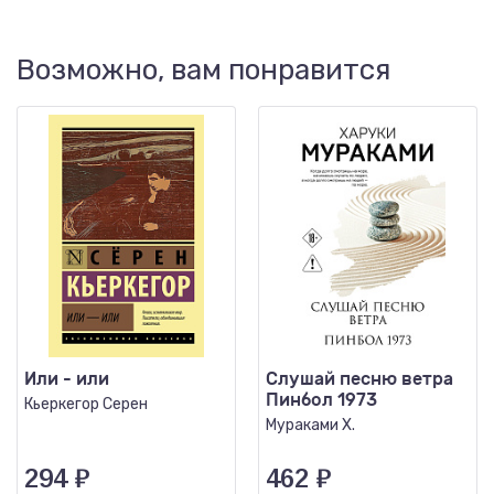
Возможно, вам понравится
Или - или
Слушай песню ветра
Пинбол 1973
Кьеркегор Серен
Мураками Х.
294
₽
462
₽