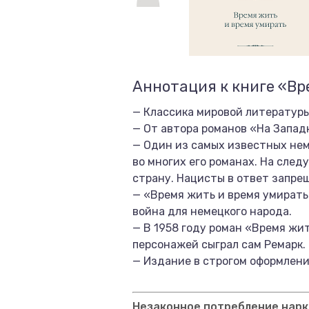
Аннотация к книге «Вр
— Классика мировой литературы
— От автора романов «На Запад
— Один из самых известных не
во многих его романах. На след
страну. Нацисты в ответ запрещ
— «Время жить и время умирать
война для немецкого народа.
— В 1958 году роман «Время жи
персонажей сыграл сам Ремарк.
— Издание в строгом оформлени
Незаконное потребление нарко