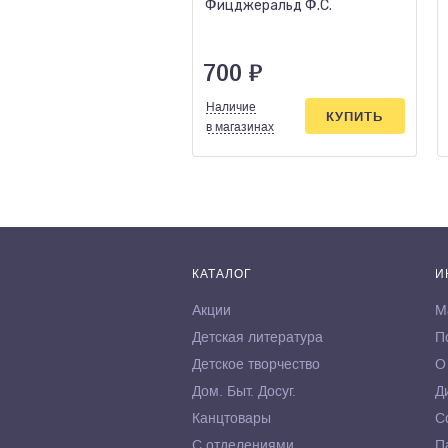
Фицджеральд Ф.С.
700
₽
Наличие
КУПИТЬ
в магазинах
КАТАЛОГ
И
Акции
М
Детская литература
П
Детское творчество
О
Дом. Быт. Досуг.
Д
Канцтовары
С
С отделениями
П