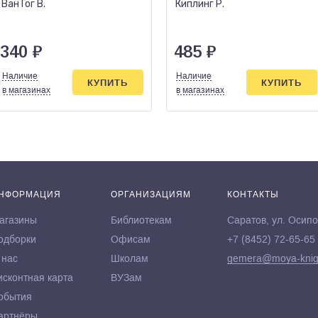
Ван Гог В.
Киплинг Р.
340
₽
485
₽
Наличие
Наличие
КУПИТЬ
КУПИТЬ
в магазинах
в магазинах
НФОРМАЦИЯ
ОРГАНИЗАЦИЯМ
КОНТАКТЫ
агазины
Библиотекам
Саратов, ул. Осипо
одборки
Офисам
+7 (8452) 72-65-65
 нас
Школам
gemera@moya-knig
исконтная карта
ВУЗам
обытия
артнёры