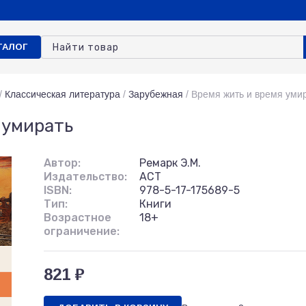
ТАЛОГ
/
Классическая литература
/
Зарубежная
/
Время жить и время уми
 умирать
Автор:
Ремарк Э.М.
Издательство:
АСТ
ISBN:
978-5-17-175689-5
Тип:
Книги
Возрастное
18+
ограничение:
821 ₽