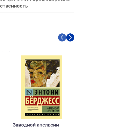
тственность
Заводной апельсин
Ход королевы