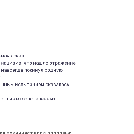
ная арка».
 нацизма, что нашло отражение
ь навсегда покинул родную
.
рашным испытанием оказалась
ного из второстепенных
ов причиняет вред здоровью,