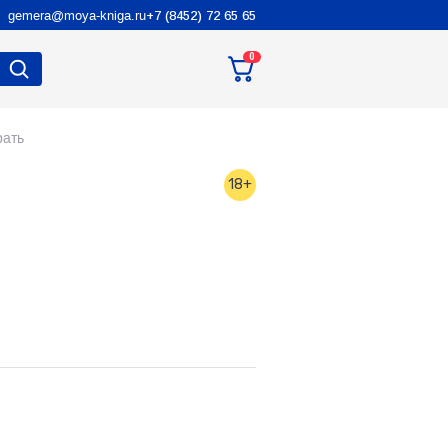
gemera@moya-kniga.ru
+7 (8452) 72 65 65
0
рать
18+