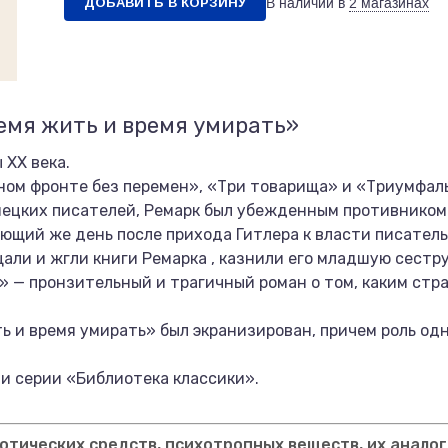
ДОБАВИТЬ В КОРЗИНУ
В наличии в
2 магазинах
емя жить и время умирать»
 XX века.
ном фронте без перемен», «Три товарища» и «Триумфаль
мецких писателей, Ремарк был убежденным противником
ующий же день после прихода Гитлера к власти писател
али и жгли книги Ремарка , казнили его младшую сестру
» — пронзительный и трагичный роман о том, каким ст
ть и время умирать» был экранизирован, причем роль од
и серии «Библиотека классики».
тических средств, психотропных веществ, их аналог