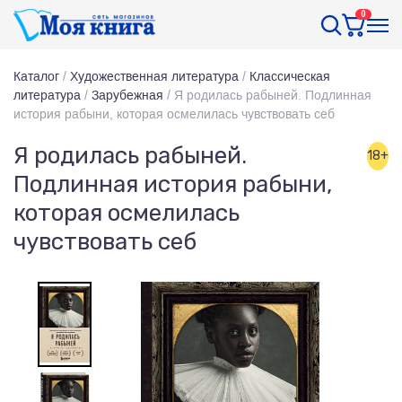
0
Каталог
/
Художественная литература
/
Классическая
литература
/
Зарубежная
/
Я родилась рабыней. Подлинная
история рабыни, которая осмелилась чувствовать себ
Я родилась рабыней.
18+
Подлинная история рабыни,
которая осмелилась
чувствовать себ