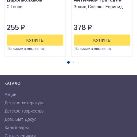
О. Генри
Эсхил, Софокл, Еврипид
255
₽
378
₽
КУПИТЬ
КУПИТЬ
Наличие
в магазинах
Наличие
в магазинах
КАТАЛОГ
Акции
Детская литература
Детское творчество
Дом. Быт. Досуг.
Канцтовары
С отделениями