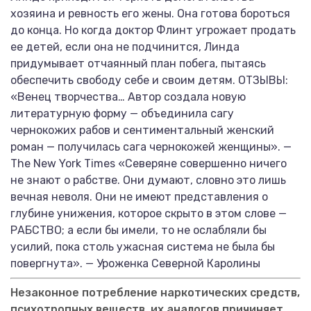
хозяина и ревность его жены. Она готова бороться
до конца. Но когда доктор Флинт угрожает продать
ее детей, если она не подчинится, Линда
придумывает отчаянный план побега, пытаясь
обеспечить свободу себе и своим детям. ОТЗЫВЫ:
«Венец творчества… Автор создала новую
литературную форму — объединила сагу
чернокожих рабов и сентиментальный женский
роман — получилась сага чернокожей женщины». —
The New York Times «Северяне совершенно ничего
не знают о рабстве. Они думают, словно это лишь
вечная неволя. Они не имеют представления о
глубине унижения, которое скрыто в этом слове —
РАБСТВО; а если бы имели, то не ослабляли бы
усилий, пока столь ужасная система не была бы
повергнута». — Уроженка Северной Каролины
Незаконное потребление наркотических средств,
психотропных веществ, их аналогов причиняет