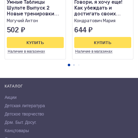
Умные Таблицы
Говори, я хочу еще!
Шульте Выпуск 2
Как убеждать и
Новые тренировки
достигать своих
для повышения
целей
Могучий Антон
Кондратович Мария
интеллекта, памят
502
₽
644
₽
КУПИТЬ
КУПИТЬ
Наличие
в магазинах
Наличие
в магазинах
КАТАЛОГ
Акции
Детская литература
Детское творчество
Дом. Быт. Досуг.
Канцтовары