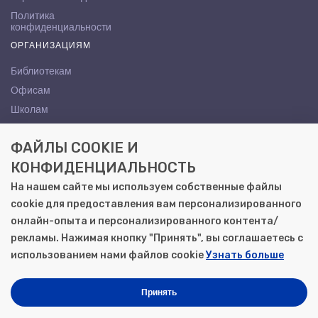
Политика
конфиденциальности
ОРГАНИЗАЦИЯМ
Библиотекам
Офисам
Школам
ВУЗам
ФАЙЛЫ COOKIE И
КОНТАКТЫ
КОНФИДЕНЦИАЛЬНОСТЬ
Саратов, ул. Осипова, 10А
На нашем сайте мы используем собственные файлы
+7 (8452) 72-65-65
cookie для предоставления вам персонализированного
gemera@moya-kniga.ru
онлайн-опыта и персонализированного контента/
рекламы. Нажимая кнопку "Принять", вы соглашаетесь с
использованием нами файлов cookie
Узнать больше
© 2000–2026, ООО «Гемера-Плюс»
Моя книга | Сеть книжных магазинов в Саратове
Принять