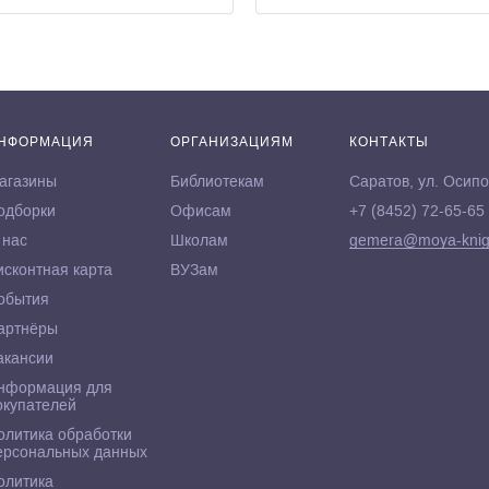
НФОРМАЦИЯ
ОРГАНИЗАЦИЯМ
КОНТАКТЫ
агазины
Библиотекам
Саратов, ул. Осипо
одборки
Офисам
+7 (8452) 72-65-65
 нас
Школам
gemera@moya-knig
исконтная карта
ВУЗам
обытия
артнёры
акансии
нформация для
окупателей
олитика обработки
ерсональных данных
олитика