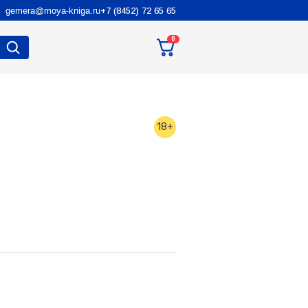
gemera@moya-kniga.ru
+7 (8452) 72 65 65
0
18+