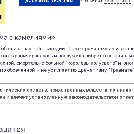
ДОБАВИТЬ В КОРЗИНУ
В наличии в
16 магазинах
ама с камелиями»
юбви и страшной трагедии. Сюжет романа явился основ
тно экранизировалась и послужила либретто к гениаль
расной, смертельно больной "королевы полусвета" и юн
омо обреченной — не уступает по драматизму "Травиате
тических средств, психотропных веществ, их аналог
ен и влечёт установленную законодательством отве
авится