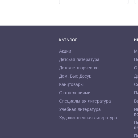
КАТАЛОГ
И
Акции
М
Детская литература
П
Детское творчество
О
Дом. Быт. Досуг.
Д
Канцтовары
С
С отделениями
П
Специальная литература
В
Учебная литература
И
п
Художественная литература
П
п
П