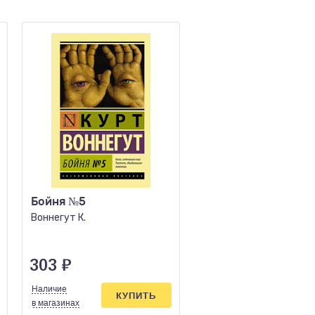
Бойня №5
Дон Кихот
Воннегут К.
Сервантес М. де
303
₽
303
₽
Наличие
Наличие
КУПИТЬ
КУПИ
в магазинах
в магазинах