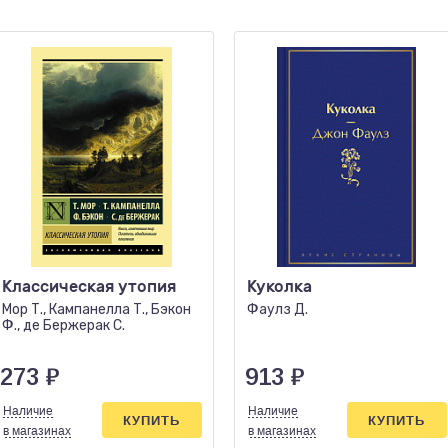
Классическая утопия
Куколка
Мор Т., Кампанелла Т., Бэкон
Фаулз Д.
Ф., де Бержерак С.
273
₽
913
₽
Наличие
Наличие
КУПИТЬ
КУПИТЬ
в магазинах
в магазинах