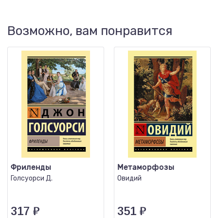
Возможно, вам понравится
Фриленды
Метаморфозы
Голсуорси Д.
Овидий
317
₽
351
₽