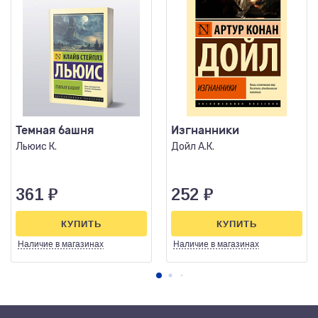
Темная башня
Изгнанники
Льюис К.
Дойл А.К.
361
₽
252
₽
КУПИТЬ
КУПИТЬ
Наличие
в магазинах
Наличие
в магазинах