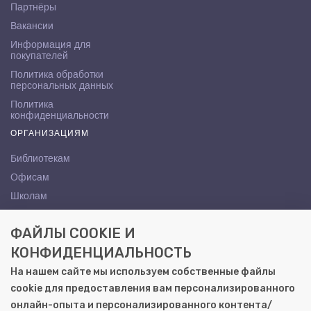
Партнёры
Вакансии
Информация для
покупателей
Политика обработки
персональных данных
Политика
конфиденциальности
ОРГАНИЗАЦИЯМ
Библиотекам
Офисам
Школам
ВУЗам
ФАЙЛЫ COOKIE И
КОНТАКТЫ
КОНФИДЕНЦИАЛЬНОСТЬ
Саратов, ул. Осипова, 10А
На нашем сайте мы используем собственные файлы
+7 (8452) 72-65-65
cookie для предоставления вам персонализированного
gemera@moya-kniga.ru
онлайн-опыта и персонализированного контента/