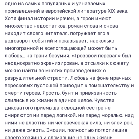
одно из самых популярных и узнаваемых
произведений в европейской литературе XIX века.
Хотя финал истории мрачен, а герои имеют
множество недостатков, роман слова и снова
находит своего читателя, погружает его в
водоворот событий и показывает, насколько
многогранной и всепоглощающей может быть
любовь… на грани безумия. «Грозовой перевал» был
неоднократно экранизирован, а отсылки к сюжету
можно найти во многих произведениях о
разрушительной страсти. Любовь на фоне мрачных
вересковых пустошей приводит к помешательству и
смерти героев. Ярость, бунт и привязанность
слились в их жизни в единое целое. Чувства
диковатого приемыша к сводной сестре не
смиряются ни перед логикой, ни перед моралью, над
ними не властны ни человеческая сила, ни злой рок,
ни даже смерть. Эмоции, полностью поглотившие
своего хозяина и сломавшие не одну жизнь,