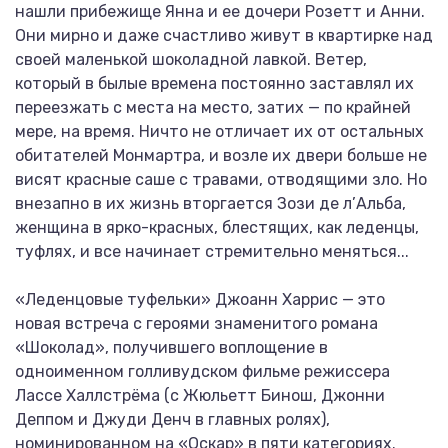
нашли прибежище Янна и ее дочери Розетт и Анни.
Они мирно и даже счастливо живут в квартирке над
своей маленькой шоколадной лавкой. Ветер,
который в былые времена постоянно заставлял их
переезжать с места на место, затих — по крайней
мере, на время. Ничто не отличает их от остальных
обитателей Монмартра, и возле их двери больше не
висят красные саше с травами, отводящими зло. Но
внезапно в их жизнь вторгается Зози де л’Альба,
женщина в ярко-красных, блестящих, как леденцы,
туфлях, и все начинает стремительно меняться...
«Леденцовые туфельки» Джоанн Харрис — это
новая встреча с героями знаменитого романа
«Шоколад», получившего воплощение в
одноименном голливудском фильме режиссера
Лассе Халлстрёма (с Жюльетт Бинош, Джонни
Деппом и Джуди Денч в главных ролях),
номинированном на «Оскар» в пяти категориях.