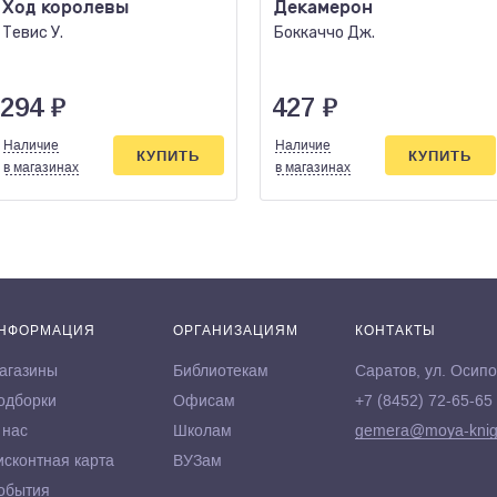
Ход королевы
Декамерон
Тевис У.
Боккаччо Дж.
294
₽
427
₽
Наличие
Наличие
КУПИТЬ
КУПИТЬ
в магазинах
в магазинах
НФОРМАЦИЯ
ОРГАНИЗАЦИЯМ
КОНТАКТЫ
агазины
Библиотекам
Саратов, ул. Осипо
одборки
Офисам
+7 (8452) 72-65-65
 нас
Школам
gemera@moya-knig
исконтная карта
ВУЗам
обытия