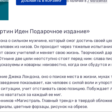
ДОБАВИТЬ В КОРЗИНУ
В наличии в
2 магазинах
артин Иден Подарочное издание»
а о сильном мужчине, который смог достичь своей цели
человек из низов. Он проходит через тяжелые испытания
т своих учителей и меняет свою жизнь. Творческий да
Отныне две цели неотступно стоят перед ним: слава п
сказуемы и коварны: неизвестно, когда они сбудутся и
ие Джека Лондона, оно о поиске места в жизни, муках 
ведение показывает, как человек с силой воли и упорс
 ситуации, учит отстаивать свою позицию. Побуждает л
о хвататься за каждый ее миг.
нников «Магистраль. Главный тренд» в твердой обложке
риалы, цветные форзацы, рисунок на обрезе.