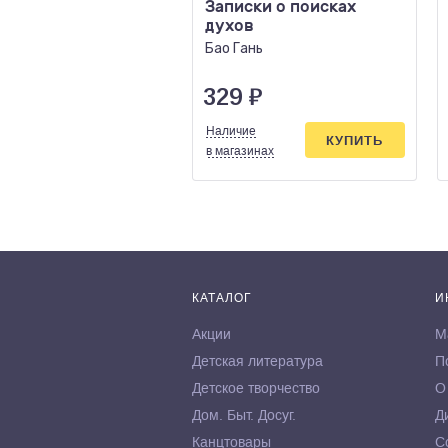
Записки о поисках
духов
Бао Гань
329
₽
Наличие
КУПИТЬ
в магазинах
КАТАЛОГ
И
Акции
М
Детская литература
П
Детское творчество
О
Дом. Быт. Досуг.
Д
Канцтовары
С