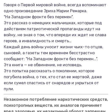
Говоря о Первой мировой войне, всегда вспоминают
одно произведение Эриха Марии Ремарка.
"На Западном фронте без перемен".
Это рассказ о немецких мальчишках, которые под
действием патриотической пропаганды идут на
войну, не зная о том, что впереди их ждет не слава
героев, а инвалидность и смерть…
Каждый день войны уносит жизни чьих-то отцов,
сыновей, а газеты тем временем бесстрастно
сообщают: "На Западном фронте без перемен...".
Эта книга — не обвинение, не исповедь.
Это попытка рассказать о поколении, которое
погубила война, о тех, кто стал ее жертвой, даже
если сумел спастись от снарядов и укрыться от
пули.
Незаконное потребление наркотических средств,
психотропных веществ, их аналогов причиняет
вред здоровью, их незаконный оборот запрещен